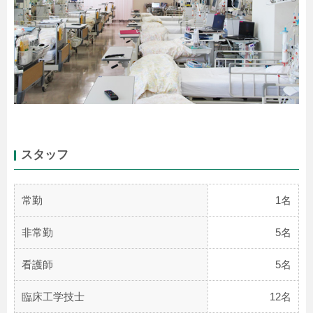
スタッフ
常勤
1名
非常勤
5名
看護師
5名
臨床工学技士
12名